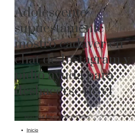
Adolescente
supuestamente
mostró cadáver en
chat de Instagram y
pidió ayuda para
deshacerse de él
Juan José Medina
Hace 4 años
Inicio