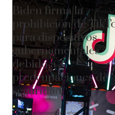
Biden firma la
prohibición de TikT
para dispositivos
gubernamentales
debido a
preocupaciones de
seguridad
Juan José Medina
Hace 4 años