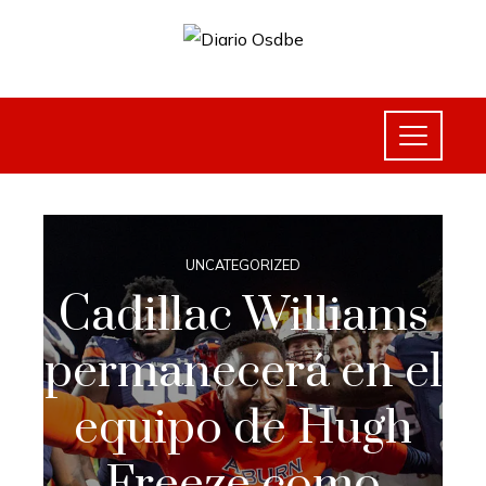
UNCATEGORIZED
Cadillac Williams
permanecerá en el
equipo de Hugh
Freeze como