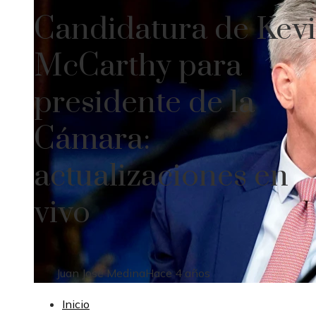
Candidatura de Kev
McCarthy para
presidente de la
Cámara:
actualizaciones en
vivo
Juan José Medina
Hace 4 años
Inicio