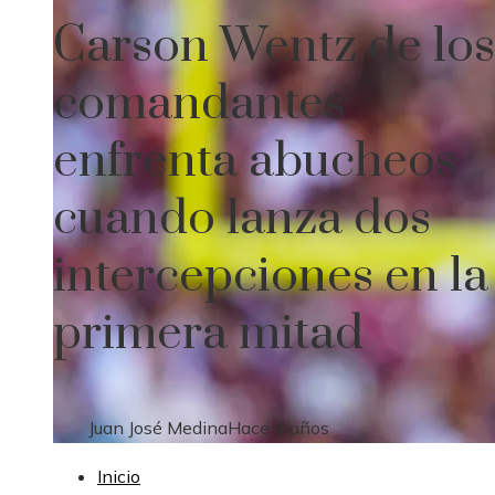
Carson Wentz de los
comandantes
enfrenta abucheos
cuando lanza dos
intercepciones en la
primera mitad
Juan José Medina
Hace 4 años
Inicio