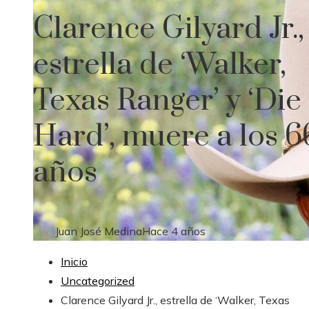
Clarence Gilyard Jr.,
estrella de ‘Walker,
Texas Ranger’ y ‘Die
Hard’, muere a los 6
años
Juan José Medina
Hace 4 años
Inicio
Uncategorized
Clarence Gilyard Jr., estrella de ‘Walker, Texas