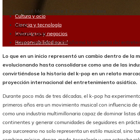
Juan José Medina
Hace 1 mes
Hace 1 mes
Cultura y ocio
Ciencia y tecnología
Inicio
Inversiones y negocios
Cultura y ocio
Responsabilidad social
Cómo Corea del Sur transformó la industria del entrete
Lo que en un inicio representó un cambio dentro de la 
evolucionando hasta consolidarse como una de las indus
convirtiéndose la historia del k-pop en un relato marcado
proyección internacional del entretenimiento asiático.
Durante poco más de tres décadas, el k-pop ha experimentad
primeros años era un movimiento musical con influencia de
como una industria multimillonaria capaz de dominar listas d
continentes y generar comunidades de seguidores en prácti
pop surcoreano no solo representa un estilo musical, sino t
combina música, danza, moda, tecnología y una estrecha rel