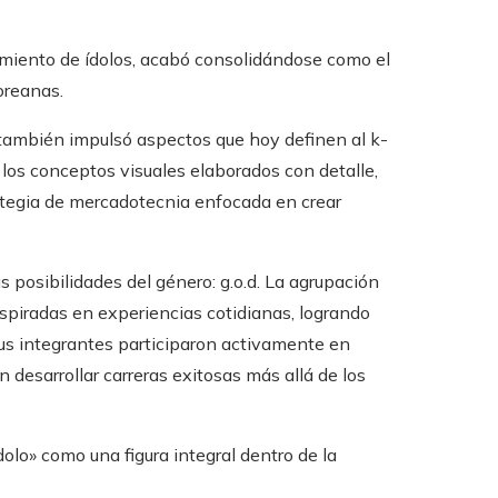
amiento de ídolos, acabó consolidándose como el
oreanas.
e también impulsó aspectos que hoy definen al k-
los conceptos visuales elaborados con detalle,
rategia de mercadotecnia enfocada en crear
s posibilidades del género: g.o.d. La agrupación
spiradas en experiencias cotidianas, logrando
sus integrantes participaron activamente en
 desarrollar carreras exitosas más allá de los
dolo» como una figura integral dentro de la