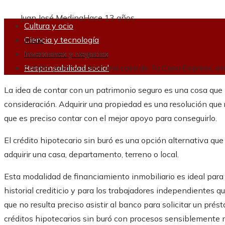
Juan José Medina
Hace 13 años
Cultura y ocio
Ciencia y tecnología
Inicio
Inversiones y negocios
Inversiones y negocios
Responsabilidad social
Crédito para construir una casa de Tu Casa Express, en
La idea de contar con un patrimonio seguro es una cosa qu
consideración. Adquirir una propiedad es una resolución que 
que es preciso contar con el mejor apoyo para conseguirlo.
El crédito hipotecario sin buró es una opción alternativa qu
adquirir una casa, departamento, terreno o local.
Esta modalidad de financiamiento inmobiliario es ideal par
historial crediticio y para los trabajadores independientes 
que no resulta preciso asistir al banco para solicitar un pré
créditos hipotecarios sin buró con procesos sensiblemente 