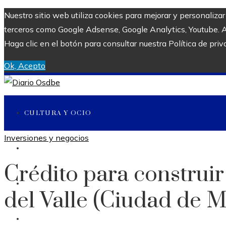
Nuestro sitio web utiliza cookies para mejorar y personaliza
terceros como Google Adsense, Google Analytics, Youtube. Al 
Haga clic en el botón para consultar nuestra Política de priv
Ok, Acepto
CULTURA Y OCIO
Inversiones y negocios
CIENCIA Y TECNOLOGÍA
Crédito para construir
INVERSIONES Y NEGOCIOS
del Valle (Ciudad de M
RESPONSABILIDAD SOCIAL