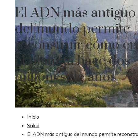
El ADN más antiguo
del mundo permite
reconstruir cómo er
el planeta hace dos
millones de años
Juan José Medina
Hace 4 años
Inicio
Salud
El ADN más antiguo del mundo permite reconstru