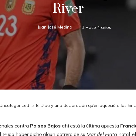
River
Juan José Medina
Hace 4 años
Uncategorized
El Dibu y una declaración qu’enloqueció a los hin
enales contra
Paises Bajos
ahí está la última apuesta
Franci
bol. Pudo haber dicho algun potrero de su
Mar del Plata
natal, e