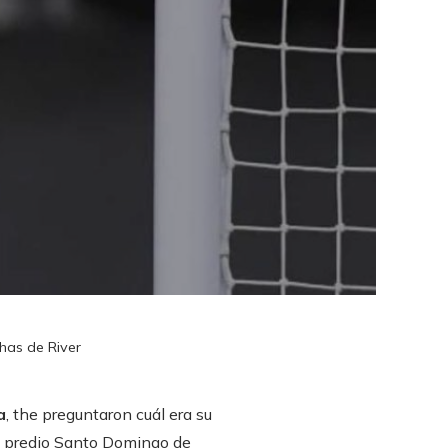
chas de River
a
,
the preguntaron cuál era su
l predio Santo Domingo de