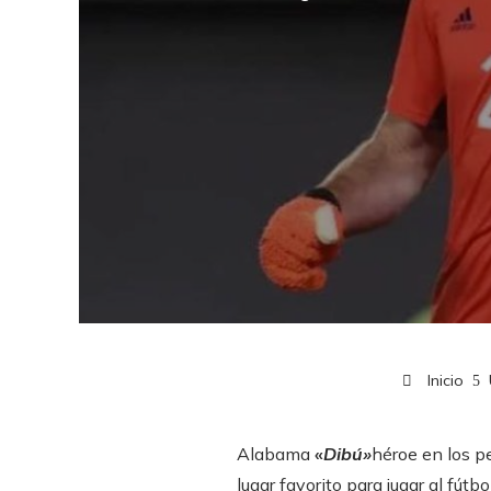
Inicio
Alabama
«
Dibú»
héroe en los p
lugar favorito para jugar al fút