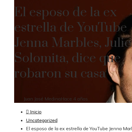
El esposo de la ex
estrella de YouTube
Jenna Marbles, Juli
Solomita, dice que
robaron su casa
Juan José Medina
Hace 4 años
Inicio
Uncategorized
El esposo de la ex estrella de YouTube Jenna Mar