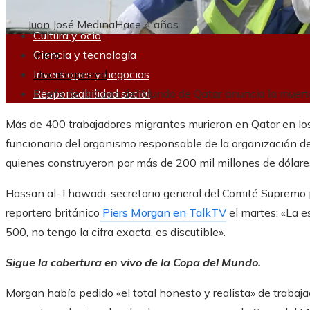
Juan José Medina
Hace 4 años
Cultura y ocio
Ciencia y tecnología
Inicio
Inversiones y negocios
Uncategorized
Responsabilidad social
El jefe de la Copa del Mundo de Qatar anuncia la muer
Más de 400 trabajadores migrantes murieron en Qatar en los 
funcionario del organismo responsable de la organización de
quienes construyeron por más de 200 mil millones de dólares
Hassan al-Thawadi, secretario general del Comité Supremo pa
reportero británico
Piers Morgan en TalkTV
el martes: «La e
500, no tengo la cifra exacta, es discutible».
Sigue la cobertura en vivo de la Copa del Mundo.
Morgan había pedido «el total honesto y realista» de traba