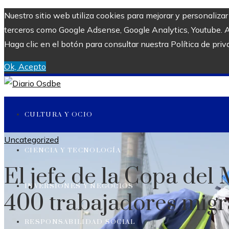
Nuestro sitio web utiliza cookies para mejorar y personaliza
terceros como Google Adsense, Google Analytics, Youtube. Al 
Haga clic en el botón para consultar nuestra Política de priv
Ok, Acepto
CULTURA Y OCIO
Uncategorized
CIENCIA Y TECNOLOGÍA
El jefe de la Copa de
INVERSIONES Y NEGOCIOS
400 trabajadores migr
RESPONSABILIDAD SOCIAL