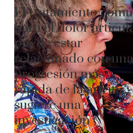
El tratamiento com
para el dolor articul
puede estar
relacionado con un
progresión más
rápida de la artritis,
sugiere una
investigación