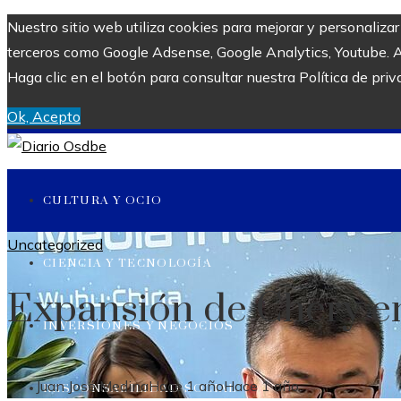
Nuestro sitio web utiliza cookies para mejorar y personaliza
terceros como Google Adsense, Google Analytics, Youtube. Al 
Haga clic en el botón para consultar nuestra Política de priv
Ok, Acepto
CULTURA Y OCIO
Uncategorized
CIENCIA Y TECNOLOGÍA
Expansión de Chery e
INVERSIONES Y NEGOCIOS
Juan José Medina
Hace 1 año
Hace 1 año
RESPONSABILIDAD SOCIAL