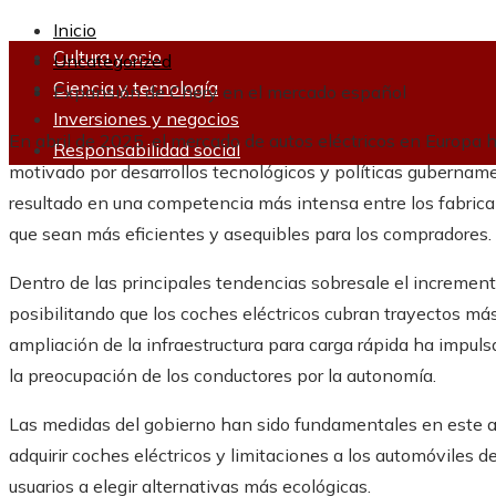
Inicio
Cultura y ocio
Uncategorized
Ciencia y tecnología
Expansión de Chery en el mercado español
Inversiones y negocios
En abril de 2025, el mercado de autos eléctricos en Europa h
Responsabilidad social
motivado por desarrollos tecnológicos y políticas gubernam
resultado en una competencia más intensa entre los fabrica
que sean más eficientes y asequibles para los compradores.
Dentro de las principales tendencias sobresale el increment
posibilitando que los coches eléctricos cubran trayectos má
ampliación de la infraestructura para carga rápida ha impuls
la preocupación de los conductores por la autonomía.
Las medidas del gobierno han sido fundamentales en este av
adquirir coches eléctricos y limitaciones a los automóviles 
usuarios a elegir alternativas más ecológicas.