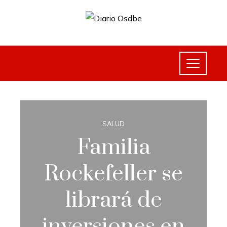
SALUD
Familia
Rockefeller se
librará de
inversiones en