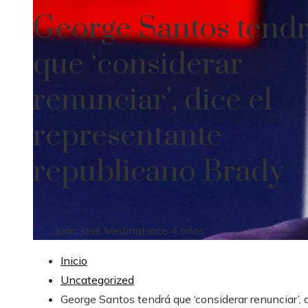
George Santos tend
que ‘considerar
renunciar’, dice el
representante
republicano Brady
Juan José Medina
Hace 4 años
Inicio
Uncategorized
George Santos tendrá que ‘considerar renunciar’, 