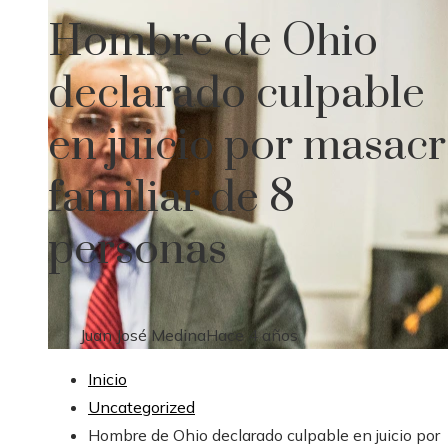
Hombre de Ohio
declarado culpable
en juicio por masac
familiar de 8
personas
Juan José Medina
Hace 4 años
Inicio
Uncategorized
Hombre de Ohio declarado culpable en juicio por