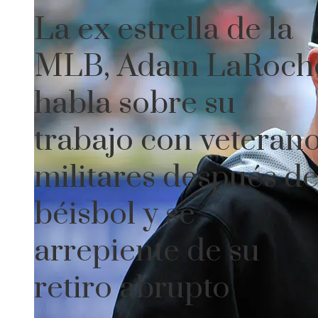
La ex estrella de la
MLB, Adam LaRoch
habla sobre su
trabajo con veteran
militares después de
béisbol y se
arrepiente de su
retiro abrupto