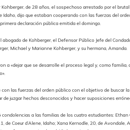
 Kohberger, de 28 años, el sospechoso arrestado por el brutal
e Idaho, dijo que estaban cooperando con las fuerzas del ord
primera declaración pública emitida el domingo.
el abogado de Kohberger, el Defensor Público Jefe del Condad
rger, Michael y Marianne Kohberger, y su hermana, Amanda.
n a «dejar que se desarrolle el proceso legal y, como famili
o».
n las fuerzas del orden público con el objetivo de buscar l
ar de juzgar hechos desconocidos y hacer suposiciones erróne
condolencias a las familias de los cuatro estudiantes: Ethan
 de Coeur d’Alene, Idaho; Xana Kernodle, 20, de Avondale, A