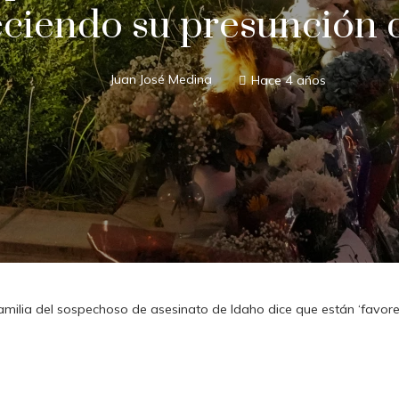
eciendo su presunción 
Juan José Medina
Hace 4 años
amilia del sospechoso de asesinato de Idaho dice que están ‘favore