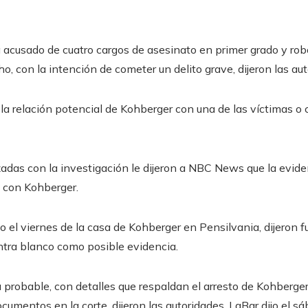
á acusado de cuatro cargos de asesinato en primer grado y ro
o, con la intención de cometer un delito grave, dijeron las aut
la relación potencial de Kohberger con una de las víctimas o c
izadas con la investigación le dijeron a NBC News que la evid
s con Kohberger.
 el viernes de la casa de Kohberger en Pensilvania, dijeron fu
tra blanco como posible evidencia.
 probable, con detalles que respaldan el arresto de Kohberge
cumentos en la corte, dijeron las autoridades. LaBar dijo el s