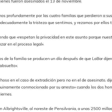
uienes fueron asesinados el 13 de noviembre.
os profundamente por las cuatro familias que perdieron a sus
ecuadamente la tristeza que sentimos, y rezamos por ellos to
ndo que «respetan la privacidad en este asunto porque nuestra
ar en el proceso legal».
 de la familia se producen un día después de que LaBar dijer
absuelto».
hoso en el caso de extradición pero no en el de asesinato, d
enuinamente conmocionado por su arresto» cuando los dos ho
iernes.
n Albrightsville, al noreste de Pensilvania, a unas 2500 milla