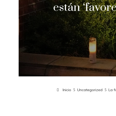
están ‘favor
Inicio
Uncategorized
La f