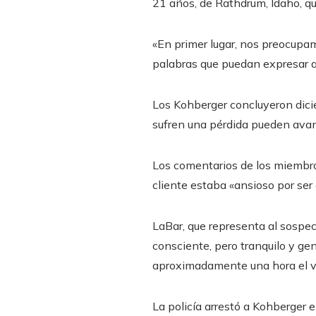
21 años, de Rathdrum, Idaho, q
«En primer lugar, nos preocupam
palabras que puedan expresar ad
Los Kohberger concluyeron dicie
sufren una pérdida pueden avanz
Los comentarios de los miembros
cliente estaba «ansioso por ser 
LaBar, que representa al sospec
consciente, pero tranquilo y g
aproximadamente una hora el v
La policía arrestó a Kohberger e