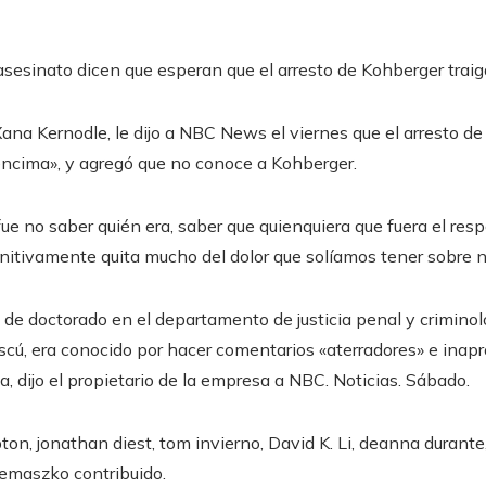
asesinato dicen que esperan que el arresto de Kohberger traiga 
ana Kernodle, le dijo a NBC News el viernes que el arresto de
ncima», y agregó que no conoce a Kohberger.
fue no saber quién era, saber que quienquiera que fuera el res
definitivamente quita mucho del dolor que solíamos tener sobre
 de doctorado en el departamento de justicia penal y criminol
ú, era conocido por hacer comentarios «aterradores» e inapr
, dijo el propietario de la empresa a NBC. Noticias. Sábado.
pton
,
jonathan diest
,
tom invierno
,
David K. Li
,
deanna durante
iemaszko
contribuido
.