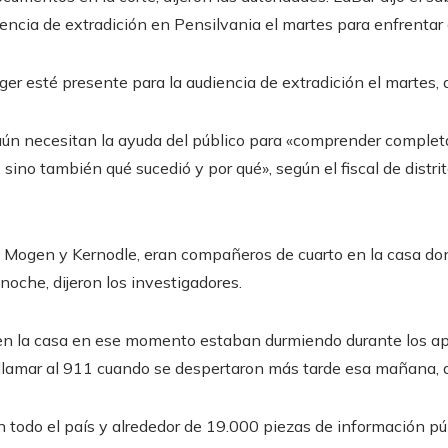
iencia de extradición en Pensilvania el martes para enfrenta
er esté presente para la audiencia de extradición el martes, d
 aún necesitan la ayuda del público para «comprender comple
, sino también qué sucedió y por qué», según el fiscal de distri
s, Mogen y Kernodle, eran compañeros de cuarto en la casa do
noche, dijeron los investigadores.
en la casa en ese momento estaban durmiendo durante los ap
 llamar al 911 cuando se despertaron más tarde esa mañana, di
 todo el país y alrededor de 19.000 piezas de información públ