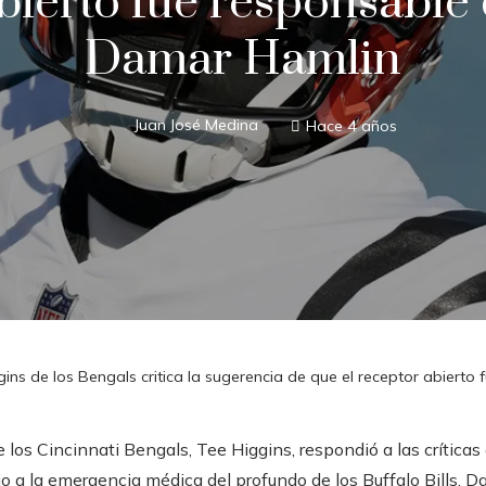
bierto fue responsable 
Damar Hamlin
Juan José Medina
Hace 4 años
gins de los Bengals critica la sugerencia de que el receptor abiert
 los Cincinnati Bengals, Tee Higgins, respondió a las críticas
jo a la emergencia médica del profundo de los Buffalo Bills, 