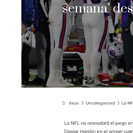
semana’ des
Inicio
Uncategorized
La NF
La NFL no reanudará el juego en
Damar Hamlin
en el primer cuar