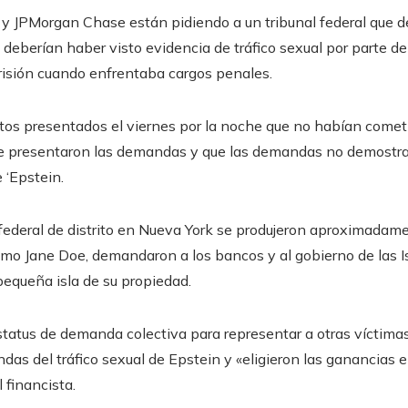
JPMorgan Chase están pidiendo a un tribunal federal que 
eberían haber visto evidencia de tráfico sexual por parte de 
prisión cuando enfrentaba cargos penales.
os presentados el viernes por la noche que no habían comet
que presentaron las demandas y que las demandas no demostr
 ‘Epstein.
 federal de distrito en Nueva York se produjeron aproximada
omo Jane Doe, demandaron a los bancos y al gobierno de las I
pequeña isla de su propiedad.
atus de demanda colectiva para representar a otras víctimas
as del tráfico sexual de Epstein y «eligieron las ganancias en
 financista.