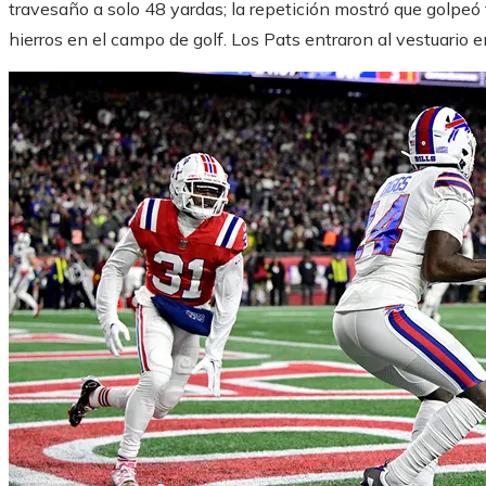
travesaño a solo 48 yardas; la repetición mostró que golpe
hierros en el campo de golf. Los Pats entraron al vestuario e