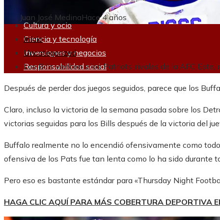
Juan José Medina
Hace 4 años
Cultura y ocio
Ciencia y tecnología
Inicio
Inversiones y negocios
Uncategorized
Responsabilidad social
Los Bills vencen a los Patriots, rivales de la AFC Este
Después de perder dos juegos seguidos, parece que los Buff
Claro, incluso la victoria de la semana pasada sobre los Detr
victorias seguidas para los Bills después de la victoria del 
Buffalo realmente no lo encendió ofensivamente como todos
ofensiva de los Pats fue tan lenta como lo ha sido durante 
Pero eso es bastante estándar para «Thursday Night Footba
HAGA CLIC AQUÍ PARA MÁS COBERTURA DEPORTIVA 