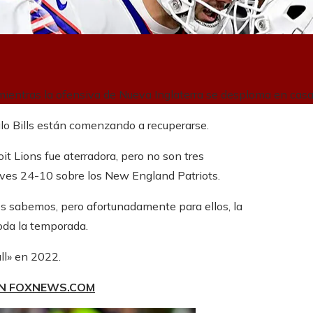
, mientras la ofensiva de Nueva Inglaterra se desploma en cas
alo Bills están comenzando a recuperarse.
oit Lions fue aterradora, pero no son tres
jueves 24-10 sobre los New England Patriots.
 sabemos, pero afortunadamente para ellos, la
toda la temporada.
ll» en 2022.
EN FOXNEWS.COM