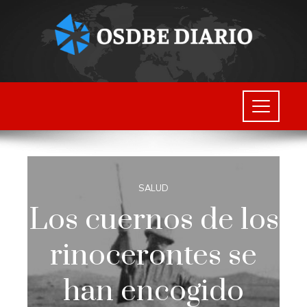
SALUD
Los cuernos de los
rinocerontes se
han encogido