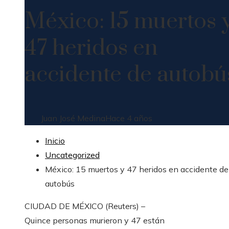
México: 15 muertos 
47 heridos en
accidente de autobú
Juan José Medina
Hace 4 años
Inicio
Uncategorized
México: 15 muertos y 47 heridos en accidente de
autobús
CIUDAD DE MÉXICO (Reuters) –
Quince personas murieron y 47 están