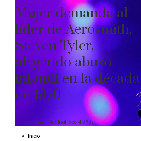
Mujer demanda al
líder de Aerosmith,
Steven Tyler,
alegando abuso
infantil en la década
de 1970
Juan José Medina
Hace 4 años
Inicio