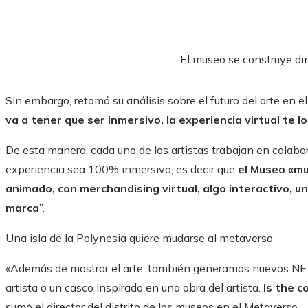
El museo se construye d
Sin embargo, retomó su análisis sobre el futuro del arte en el u
va a tener que ser inmersivo, la experiencia virtual te l
De esta manera, cada uno de los artistas trabajan en colabo
experiencia sea 100% inmersiva, es decir que
el Museo «mu
animado, con merchandising virtual, algo interactivo, u
marca
”.
Una isla de la Polynesia quiere mudarse al metaverso
«Además de mostrar el arte, también generamos nuevos NFT
artista o un casco inspirado en una obra del artista.
Is the c
sumó el director del distrito de los museos en el Metaverso.