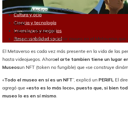
Juan José Medina
Hace 4 años
Cultura y ocio
Ciencia y tecnología
Inicio
Inversiones y negocios
Ciencia y tecnología
Responsabilidad social
Museum District, el primer museo en el Metaverso que 
El Metaverso es cada vez más presente en la vida de las p
hasta videojuegos. Ahora
el arte tambien tiene un lugar e
Museos
un NFT (token no fungible) que «se construye diná
«
Todo el museo en sí es un NFT
”, explicó un
PERIFL
El dire
agregó que
«esto es lo más loco», puesto que, si bien to
museo lo es en sí mismo
.