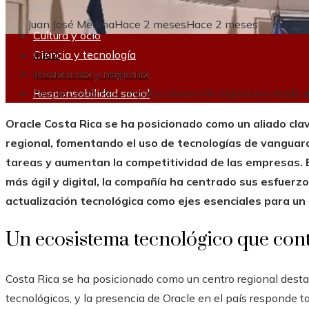
Juan José Medina
Hace 2 meses
Hace 2 meses
Cultura y ocio
Ciencia y tecnología
Inicio
Inversiones y negocios
Inversiones y negocios
Responsabilidad social
Oracle Costa Rica impulsa desarrollo digital orientado
Oracle Costa Rica se ha posicionado como un aliado clav
regional, fomentando el uso de tecnologías de vanguar
tareas y aumentan la competitividad de las empresas
más ágil y digital, la compañía ha centrado sus esfuerzos
actualización tecnológica como ejes esenciales para un 
Un ecosistema tecnológico que co
Costa Rica se ha posicionado como un centro regional destac
tecnológicos, y la presencia de Oracle en el país responde t