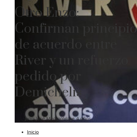
Otro Enzo:
Confirman principi
de acuerdo entre
River y un refuerzo
pedido por
Demichelis
Juan José Medina
Hace 4 años
Inicio