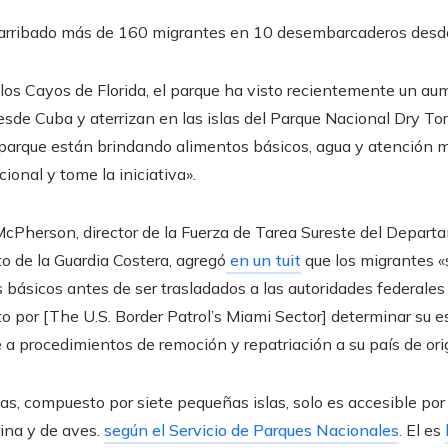
n arribado más de 160 migrantes en 10 desembarcaderos des
e los Cayos de Florida, el parque ha visto recientemente un au
sde Cuba y aterrizan en las islas del Parque Nacional Dry Tor
l parque están brindando alimentos básicos, agua y atención m
onal y tome la iniciativa».
McPherson, director de la Fuerza de Tarea Sureste del Depart
o de la Guardia Costera, agregó
en un tuit
que los migrantes «s
s básicos antes de ser trasladados a las autoridades federal
o por [The U.S. Border Patrol’s Miami Sector] determinar su 
a procedimientos de remoción y repatriación a su país de ori
as, compuesto por siete pequeñas islas, solo es accesible por
rina y de aves.
según el Servicio de Parques Nacionales
. El es