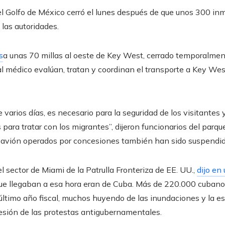
 Golfo de México cerró el lunes después de que unos 300 inmi
 las autoridades.
s
a unas 70 millas al oeste de Key West, cerrado temporalmen
nal médico evalúan, tratan y coordinan el transporte a Key Wes
e varios días, es necesario para la seguridad de los visitantes 
 para tratar con los migrantes”, dijeron funcionarios del parqu
idroavión operados por concesiones también han sido suspend
el sector de Miami de la Patrulla Fronteriza de EE. UU.,
dijo en 
ue llegaban a esa hora eran de Cuba. Más de 220.000 cubanos
último año fiscal, muchos huyendo de las inundaciones y la 
presión de las protestas antigubernamentales.