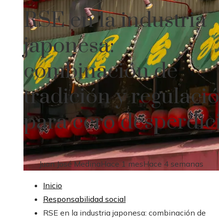
RSE en la industria
japonesa:
combinación de
tradición y regulaci
para cero desperdic
Juan José Medina
Hace 1 mes
Hace 4 semanas
Inicio
Responsabilidad social
RSE en la industria japonesa: combinación de