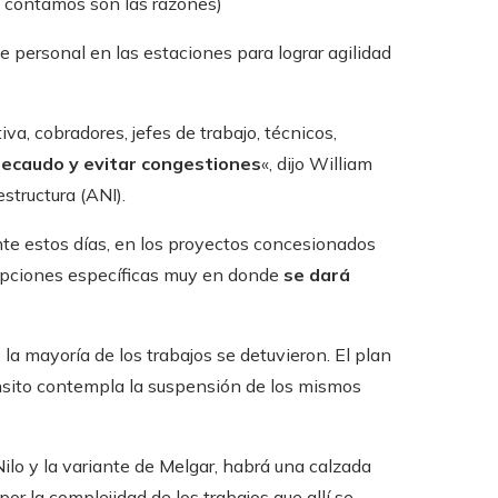
e contamos son las razones)
personal en las estaciones para lograr agilidad
, cobradores, jefes de trabajo, técnicos,
 recaudo y evitar congestiones
«, dijo William
structura (ANI).
rante estos días, en los proyectos concesionados
cepciones específicas muy en donde
se dará
t
la mayoría de los trabajos se detuvieron. El plan
nsito contempla la suspensión de los mismos
lo y la variante de Melgar, habrá una calzada
por la complejidad de los trabajos que allí se