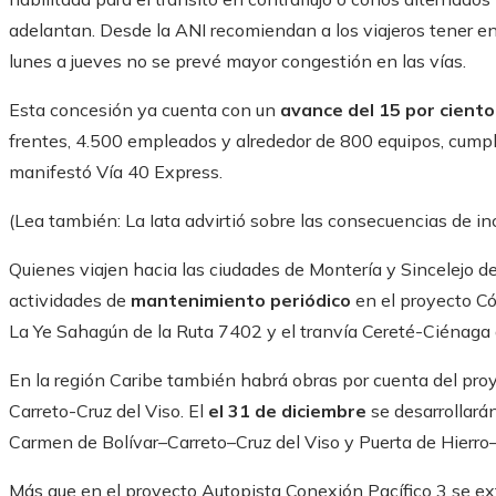
adelantan. Desde la ANI recomiendan a los viajeros tener e
lunes a jueves no se prevé mayor congestión en las vías.
Esta concesión ya cuenta con un
avance del 15 por ciento
frentes, 4.500 empleados y alrededor de 800 equipos, cump
manifestó Vía 40 Express.
(Lea también: La Iata advirtió sobre las consecuencias de in
Quienes viajen hacia las ciudades de Montería y Sincelejo d
actividades de
mantenimiento periódico
en el proyecto Có
La Ye Sahagún de la Ruta 7402 y el tranvía Cereté-Ciénaga 
En la región Caribe también habrá obras por cuenta del pro
Carreto-Cruz del Viso. El
el 31 de diciembre
se desarrollarán
Carmen de Bolívar–Carreto–Cruz del Viso y Puerta de Hierro
Más que en el proyecto Autopista Conexión Pacífico 3 se ex