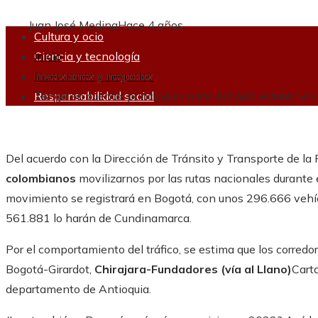
Juan José Medina
Hace 4 años
Cultura y ocio
Ciencia y tecnología
Inicio
Inversiones y negocios
Inversiones y negocios
Responsabilidad social
Tenga en cuenta: principales rutas del país estarán en
Del acuerdo con la Dirección de Tránsito y Transporte de la
colombianos
movilizarnos por las rutas nacionales durante 
movimiento se registrará en Bogotá, con unos 296.666 vehíc
561.881 lo harán de Cundinamarca.
Por el comportamiento del tráfico, se estima que los corredor
Bogotá-Girardot,
Chirajara-Fundadores (vía al Llano)
Carta
departamento de Antioquia.