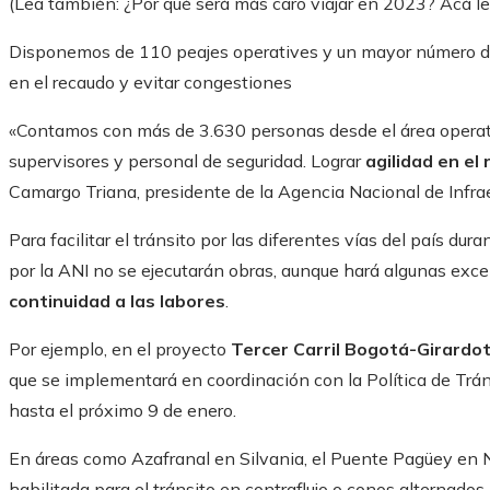
(Lea también: ¿Por qué será más caro viajar en 2023? Acá l
Disponemos de 110 peajes operatives y un mayor número de 
en el recaudo y evitar congestiones
«Contamos con más de 3.630 personas desde el área operativa
supervisores y personal de seguridad. Lograr
agilidad en el
Camargo Triana, presidente de la Agencia Nacional de Infrae
Para facilitar el tránsito por las diferentes vías del país du
por la ANI no se ejecutarán obras, aunque hará algunas ex
continuidad a las labores
.
Por ejemplo, en el proyecto
Tercer Carril Bogotá-Girardo
que se implementará en coordinación con la Política de Trá
hasta el próximo 9 de enero.
En áreas como Azafranal en Silvania, el Puente Pagüey en Ni
habilitada para el tránsito en contraflujo o conos alternados 