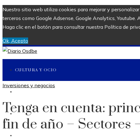
Nuestro sitio web utiliza cookies para mejorar y personaliza
terceros como Google Adsense, Google Analytics, Youtube. Al 
Haga clic en el botón para consultar nuestra Política de priv
Ok, Acepto
CULTURA Y OCIO
Inversiones y negocios
CIENCIA Y TECNOLOGÍA
Tenga en cuenta: princ
INVERSIONES Y NEGOCIOS
fin de año – Sectores
RESPONSABILIDAD SOCIAL