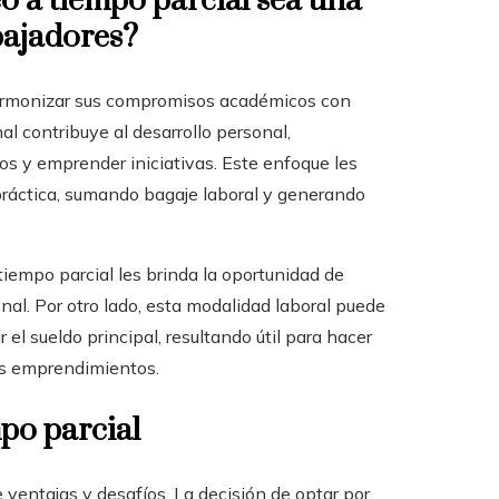
o a tiempo parcial sea una
bajadores?
a armonizar sus compromisos académicos con
l contribuye al desarrollo personal,
s y emprender iniciativas. Este enfoque les
 práctica, sumando bagaje laboral y generando
tiempo parcial les brinda la oportunidad de
nal. Por otro lado, esta modalidad laboral puede
l sueldo principal, resultando útil para hacer
ros emprendimientos.
mpo parcial
 ventajas y desafíos. La decisión de optar por