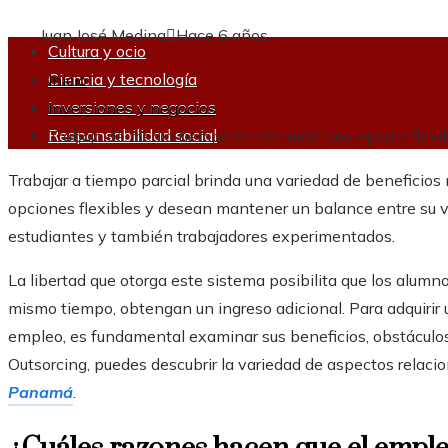
Juan José Medina
Hace 6 años
Cultura y ocio
Ciencia y tecnología
Inicio
Inversiones y negocios
Inversiones y negocios
Responsabilidad social
Trabajo de medio tiempo en Panamá: una opción flexib
Trabajar a tiempo parcial brinda una variedad de beneficios
opciones flexibles y desean mantener un balance entre su v
estudiantes y también trabajadores experimentados.
La libertad que otorga este sistema posibilita que los alumn
mismo tiempo, obtengan un ingreso adicional. Para adquirir
empleo, es fundamental examinar sus beneficios, obstáculo
Outsorcing, puedes descubrir la variedad de aspectos relaci
Panamá
.