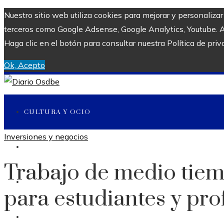
Nuestro sitio web utiliza cookies para mejorar y personaliza
terceros como Google Adsense, Google Analytics, Youtube. Al 
Haga clic en el botón para consultar nuestra Política de priv
Ok, Acepto
CULTURA Y OCIO
Inversiones y negocios
CIENCIA Y TECNOLOGÍA
Trabajo de medio tiem
INVERSIONES Y NEGOCIOS
para estudiantes y pro
RESPONSABILIDAD SOCIAL