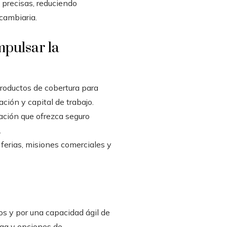
 precisas, reduciendo
 cambiaria.
mpulsar la
oductos de cobertura para
ción y capital de trabajo.
tación que ofrezca seguro
.
ferias, misiones comerciales y
s y por una capacidad ágil de
ega y opciones de