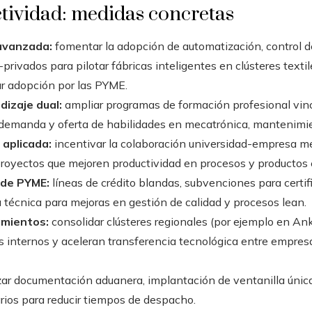
ctividad: medidas concretas
 avanzada:
fomentar la adopción de automatización, control de
-privados para pilotar fábricas inteligentes en clústeres text
ar adopción por las PYME.
dizaje dual:
ampliar programas de formación profesional vin
e demanda y oferta de habilidades en mecatrónica, mantenimie
 aplicada:
incentivar la colaboración universidad-empresa med
royectos que mejoren productividad en procesos y productos 
 de PYME:
líneas de crédito blandas, subvenciones para certif
 técnica para mejoras en gestión de calidad y procesos lean.
amientos:
consolidar clústeres regionales (por ejemplo en Ank
os internos y aceleran transferencia tecnológica entre empre
zar documentación aduanera, implantación de ventanilla única
arios para reducir tiempos de despacho.