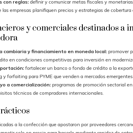
 con reglas:
definir y comunicar metas fiscales y monetarias
e las empresas planifiquen precios y estrategias de cobertura
cieros y comerciales destinados a i
adora
 cambiaria y financiamiento en moneda local:
promover pr
dito en condiciones competitivas para inversión en moderniza
xportación:
fortalecer un banco o fondo de crédito a la expor
ring y forfaiting para PYME que venden a mercados emergentes
yo a comercialización:
programas de promoción sectorial en 
isitos técnicos de compradores internacionales.
rácticos
icadas a la confección que apostaron por proveedores cercano
competir solo en precio para hacerlo mediante rapidez de entr