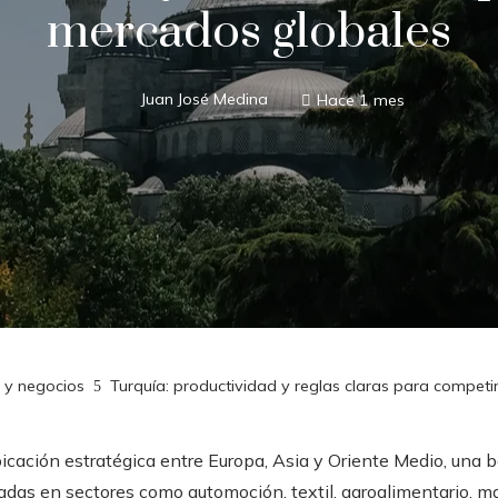
mercados globales
Juan José Medina
Hace 1 mes
s y negocios
Turquía: productividad y reglas claras para compet
cación estratégica entre Europa, Asia y Oriente Medio, una ba
das en sectores como automoción, textil, agroalimentario, ma