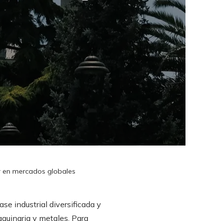
ir en mercados globales
se industrial diversificada y
quinaria y metales. Para