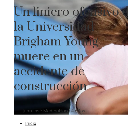
Un liniero ofensivo 
la Universidad
Brigham Young
muere en un
accidente de
construcción
Juan José Medina
Hace 4 años
Inicio