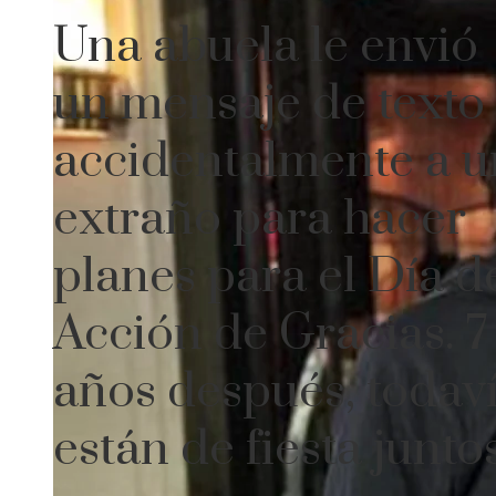
Una abuela le envió
un mensaje de texto
accidentalmente a u
extraño para hacer
planes para el Día d
Acción de Gracias. 7
años después, todav
están de fiesta juntos