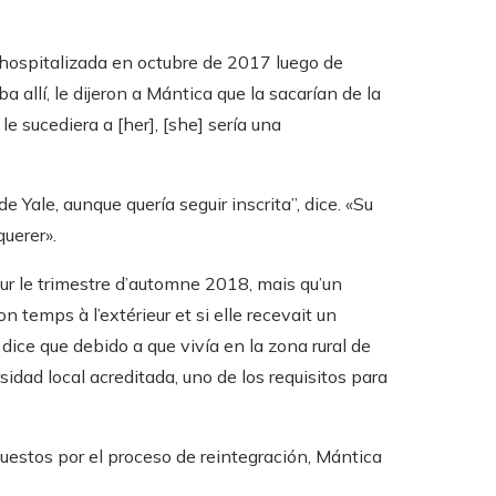
 hospitalizada en octubre de 2017 luego de
a allí, le dijeron a Mántica que la sacarían de la
le sucediera a [her], [she] sería una
e Yale, aunque quería seguir inscrita”, dice. «Su
querer».
pour le trimestre d’automne 2018, mais qu’un
 temps à l’extérieur et si elle recevait un
dice que debido a que vivía en la zona rural de
idad local acreditada, uno de los requisitos para
uestos por el proceso de reintegración, Mántica