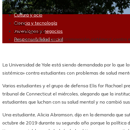
Juan José Medina
Hace 4 años
Cultura y ocio
Ciencia y tecnología
Inicio
Inversiones y negocios
Uncategorized
Responsabilidad social
Yale demandada por ‘discriminación sistémica’ contr
La Universidad de Yale está siendo demandada por lo que lo
sistémica» contra estudiantes con problemas de salud menta
Varios estudiantes y el grupo de defensa Elis for Rachael p
tribunal de Connecticut el miércoles, alegando que la institu
estudiantes que luchan con su salud mental y no cambió sus
Una estudiante, Alicia Abramson, dijo en la demanda que sufr
octubre de 2019 durante su segundo año porque la política d